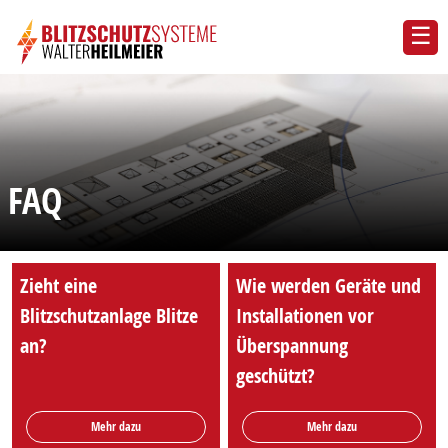
FAQ
Zieht eine
Wie werden Geräte und
Blitzschutzanlage Blitze
Installationen vor
an?
Überspannung
geschützt?
Mehr dazu
Mehr dazu