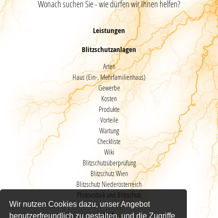
Wonach suchen Sie - wie dürfen wir Ihnen helfen?
Leistungen
Blitzschutzanlagen
Arten
Haus (Ein-, Mehrfamilienhaus)
Gewerbe
Kosten
Produkte
Vorteile
Wartung
Checkliste
Wiki
Blitzschutzüberprüfung
Blitzschutz Wien
Blitzschutz Niederösterreich
Photovoltaik und Blitzschutz
Wir nutzen Cookies dazu, unser Angebot
FAQ
benutzerfreundlich zu gestalten, und die Zugriffe