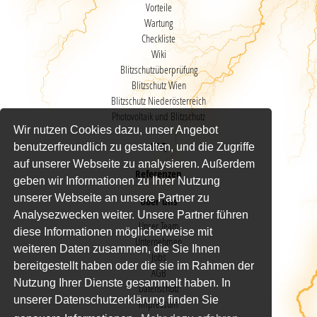
Vorteile
Wartung
Checkliste
Wiki
Blitzschutzüberprüfung
Blitzschutz Wien
Blitzschutz Niederösterreich
Photovoltaik und Blitzschutz
Wir nutzen Cookies dazu, unser Angebot
FAQ
benutzerfreundlich zu gestalten, und die Zugriffe
auf unserer Webseite zu analysieren. Außerdem
Referenzen
geben wir Informationen zu Ihrer Nutzung
unserer Webseite an unsere Partner zu
Über uns
Analysezwecken weiter. Unsere Partner führen
Unser Team
diese Informationen möglicherweise mit
Unternehmen
weiteren Daten zusammen, die Sie Ihnen
Jobs
bereitgestellt haben oder die sie im Rahmen der
AGB
Nutzung Ihrer Dienste gesammelt haben. In
Datenschutz
unserer Datenschutzerklärung finden Sie
Impressum