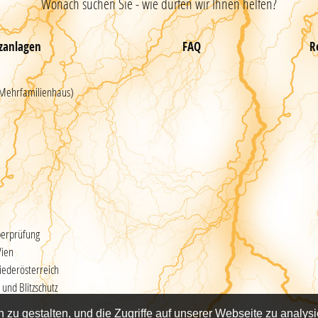
Wonach suchen Sie - wie dürfen wir Ihnen helfen?
tzanlagen
FAQ
R
 Mehrfamilienhaus)
berprüfung
Wien
Niederösterreich
 und Blitzschutz
 zu gestalten, und die Zugriffe auf unserer Webseite zu analy