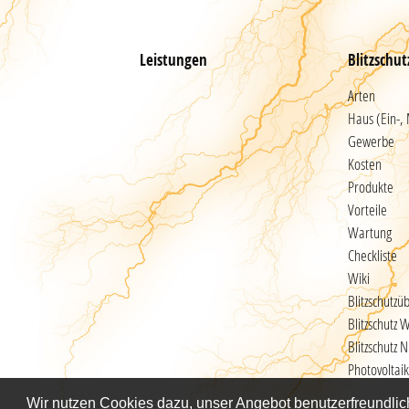
Leistungen
Blitzschu
Arten
Haus (Ein-,
Gewerbe
Kosten
Produkte
Vorteile
Wartung
Checkliste
Wiki
Blitzschutzü
Blitzschutz 
Blitzschutz 
Photovoltaik
Wir nutzen Cookies dazu, unser Angebot benutzerfreundlich