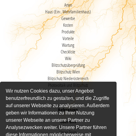
Arten
Haus (Ein-, Mehrfamilienhaus)
Gewerbe
Kosten
Produkte
Vorteile
Wartung
Checkliste
Wiki
Blitzschutzüberprüfung
Blitzschutz Wien
Blitzschutz Niederösterreich
Photovoltaik und Blitzschutz
Wir nutzen Cookies dazu, unser Angebot
FAQ
benutzerfreundlich zu gestalten, und die Zugriffe
auf unserer Webseite zu analysieren. Außerdem
Referenzen
geben wir Informationen zu Ihrer Nutzung
unserer Webseite an unsere Partner zu
Über uns
Analysezwecken weiter. Unsere Partner führen
Unser Team
diese Informationen möglicherweise mit